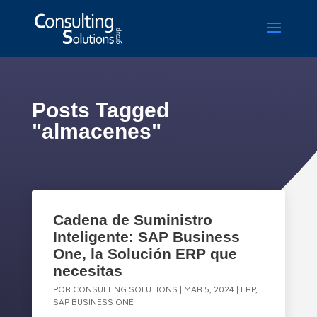
Posts Tagged
"almacenes"
Cadena de Suministro
Inteligente: SAP Business
One, la Solución ERP que
necesitas
POR
CONSULTING SOLUTIONS
|
MAR 5, 2024
|
ERP
,
SAP BUSINESS ONE