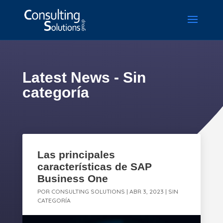
Latest News - Sin
categoría
Las principales
características de SAP
Business One
POR
CONSULTING SOLUTIONS
|
ABR 3, 2023
|
SIN
CATEGORÍA